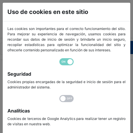
Uso de cookies en este sitio
Las cookies son importantes para el correcto funcionamiento del sitio.
Para mejorar su experiencia de navegación, usamos cookies para
recordar sus datos de inicio de sesión y brindarle un inicio seguro,
recopilar estadísticas para optimizar la funcionalidad del sitio y
950 445 023 - 686 455 543
ofrecerle contenido personalizado en función de sus intereses.
Seguridad
Hidráulica
Cookies propias encargadas de la seguridad e inicio de sesión para el
administrador del sistema.
Las máquinas dependen de un sistema hidráulico óptimo y
eficas para la realización de su actividad.
La gama hidráulica de la que disponemos le garantiza el
Analíticas
mejor rendimiento para acceder a una mayor potencia,
Cookies de terceros de Google Analytics para realizar tener un registro
eficiencia y seguridad.
de visitas en nuestra web.
ALREC le ofrece una amplia gama de respuestos